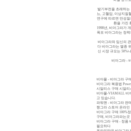
발기부전을 초래하는 위
뇨, 고혈압, 이상지
연구에 따르면 만성질환
환을 가진 
1998년, 비아그라가
폭포 비아그라는 정력
비아그라와 임신의 관
다 비아그라는 멸종 
신 시장 규모는 50
비아그라 - 
비아몰 - 비아그라 구매
비아그라 복용법 Power
시알리스 구매 시알
비아몰-VIAMALL 비
고 있습니다.
파워맨 - 비아그라 판
짱그라 스토어 온라인 
비아그라 구매 100%
구매, 비아그라파는곳
비아그라 구매 - 정품
필요하다
온라인약국 비아그라 |