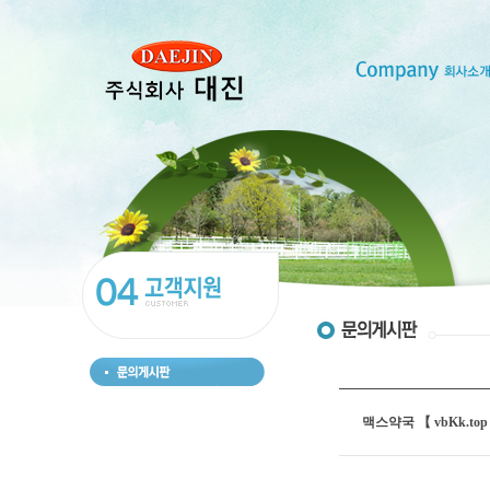
맥스약국 【 vbKk.top