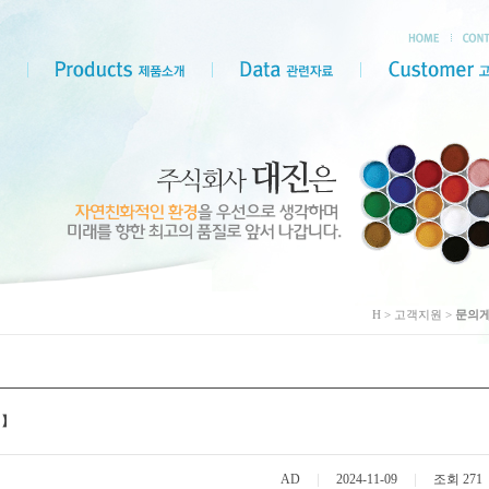
H > 고객지원 >
문의
 】
AD
2024-11-09
조회 271