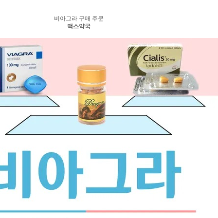
비아그라 구매 주문
맥스약국