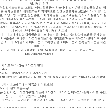
발기부전 원인
험인자로는 당뇨, 고혈압, 비만, 흡연 등이 있습니다. 발기부전의 유병률은 흡연, 당
질혈증 등의 심혈관계 위험인자들과 역학적으로 강한 상관관계를 보였습니다. 국내의 한
, 즉 당뇨병, 고혈압, 심장질환, 소화기계 질환, 근골격계질환, 생식기계질환 등의 질
환자군에서 발기부전 유병률이 약 2배~4배까지 높은 것으로 나타났습니다.
 개발되다 정력제가 아니라 발기부전 치료 약 비아그라의 어원 : 비거(정력)+나이아가라
제가 아니라 발기강제약 비아그라의 원리, 포스포디에스테라제 5형 효소의 활성화 억
제 의사의 처방전이 필요한 발기부전 치료제
계 비아그라가 임신 성공률을 떨어뜨리는 이유 비아그라는 임신에 도움을 주지 않는
위기 동물들의 구세주 비아그라를 대신하던 바다표범과 순록 비아그라 발매 이후 해구
%나 감소 비아그라 출시가 바다표범의 포획량을 줄여 바다표범과 순록들의 목숨을 지킨
비아그라
비아그라구매 - 비아그라정품 - 비아그라복용법 - 비아그라구입 - 온라인문의
https://viagraus.vekk.top
 사이트 100% 정품 비아그라 판매
 Man
리스파는곳 시알리스가격 시알리스구입
아몰(Viamall)은 국내에서 가장 높은 재구매율을 기록하며, 많은 소비자들에게 사랑받
매 1위 비아그라 구매는 정품을 선택하세요!
최저가! 전국 무료배송!
정품 성인약국, 비아그라구입, 파는곳 비아센터 - 비아마켓 비아그라 판매 사이트, 구입,
 비아센터, 비아마켓 성인약국 입니다
 비아 약국 건강은 건강한 생활 습관에서 온다. 건강은 낙관적이고 명랑한 생활 태도가
비아그라 퀵배송|비아그라 파는곳 서울,경기,인천,대구,대전,광주,부산,울산지역은 퀵