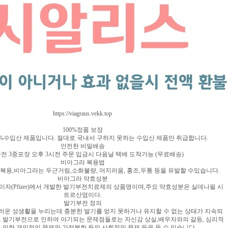
https://viagraus.vekk.top
100%정품 보장
0%수입산 제품입니다. 절대로 국내서 구하지 못하는 수입산 제품만 취급합니다.
안전한 비밀배송
안전 3중포장 오후 3시전 주문 입금시 다음날 택배 도착가능 (무료배송)
비아그라 복용법
복용,비아그라는 두근거림,소화불량, 어지러움, 홍조,두통 등을 유발할 수있습니다.
비아그라 약효성분
는 화이자(Pfizer)에서 개발한 발기부전치료제의 상품명이며,주요 약효성분은 실데나필 시
트르산염이다.
발기부전 정의
운 성생활을 누리는데 충분한 발기를 얻지 못하거나 유지할 수 없는 상태가 지속되
. 발기부전으로 인하여 야기되는 문제점들로는 자신감 상실,배우자와의 갈등, 심리적
 인한 개인적인 문제와 가정불화 등의 사회적인 문제 등을 들 수 있습니다.