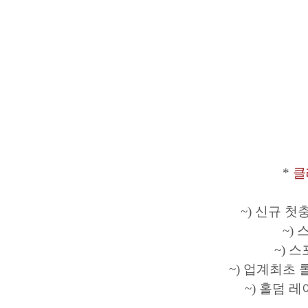
*
클
~) 신규 첫충
~)
~) 
~) 업계최초 
~) 홀덤 