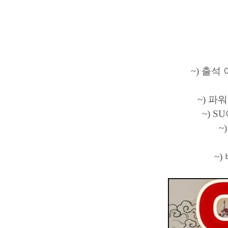
~) 출석
~) 파
~) 
~
~