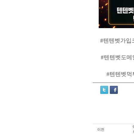
#텐텐벳가입코
#텐텐벳도메인
#텐텐벳먹튀
이전