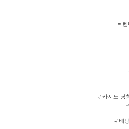
= 
-/ 카지노 당
-/ 