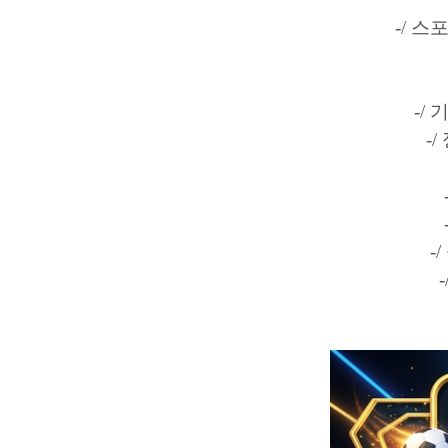
-/ 
-/
-
-