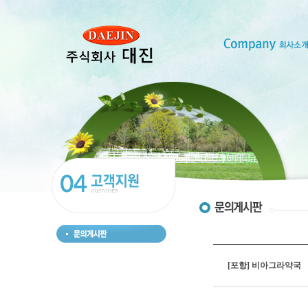
[포항] 비아그라약국