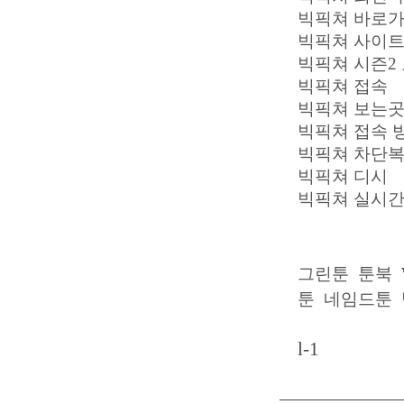
빅픽쳐 바로가
빅픽쳐 사이트
빅픽쳐 시즌2
빅픽쳐 접속
빅픽쳐 보는
빅픽쳐 접속 방
빅픽쳐 차단
빅픽쳐 디시
빅픽쳐 실시간
그린툰
툰북
툰
네임드툰
l-1