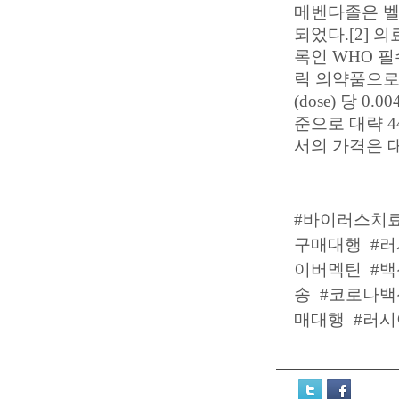
메벤다졸은 벨
되었다.[2]
록인 WHO 필
릭 의약품으로
(dose) 당 0
준으로 대략 4
서의 가격은 대략
#바이러스치
구매대행
#러
이버멕틴
#
송
#코로나
매대행
#러