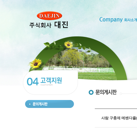
사람 구충제 메벤다졸(Me