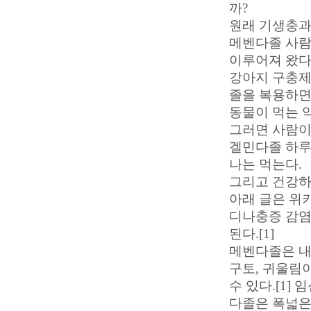
까?
원래 기생충과
메벤다졸 사람
이루어져 왔다
강아지 구충제
졸을 복용하면
동물이 먹는 
그러면 사람이
겔민다졸 하루에
나는 먹는다.
그리고 건강하
아래 글은 위
디나충증 감염,
된다.[1]
메벤다졸은 내
구토, 귀울림이
수 있다.[1]
다졸은 폭넓은