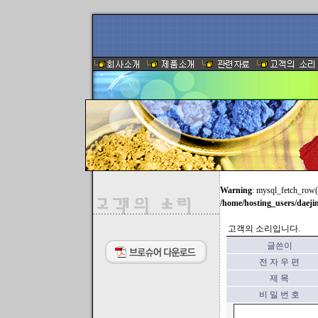
Warning
: mysql_fetch_row()
/home/hosting_users/daej
고객의 소리입니다.
글쓴이
전 자 우 편
제 목
비 밀 번 호